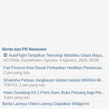
Berita dari PR Newswire
AutoFlight Tampilkan Teknologi Mobilitas Udara Masa Depan di Games of the Future 2026 Kazakhstan
ASTANA, Kazakhstan, Agustus, 4 Agustus, 2026, 00:06
Fair Finance Asia Desak Perbankan Hentikan Pendanaan untuk Sektor Batu Bara di ASEAN
2 jam yang lalu
Shueisha Perluas Jangkauan Global melalui MANGA MILLION, Platform Manga yang Tersedia dalam 100 Bahasa
TOKYO, 2 jam yang lalu
Haier Gandeng AO 1 Point Slam, Buka Peluang bagi Petenis Komunitas Tampil di Ajang Grand Slam
3 jam yang lalu
Berita Lainnya
Video Lainnya
Dapatkan Widget Ini