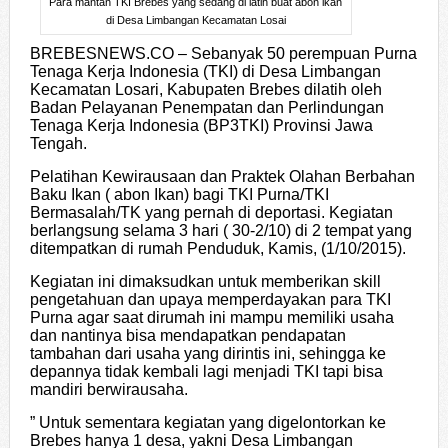
Para mantan TKI Brebes yang sedang di latih buat abon ikan
di Desa Limbangan Kecamatan Losai
BREBESNEWS.CO – Sebanyak 50 perempuan Purna
Tenaga Kerja Indonesia (TKI) di Desa Limbangan
Kecamatan Losari, Kabupaten Brebes dilatih oleh
Badan Pelayanan Penempatan dan Perlindungan
Tenaga Kerja Indonesia (BP3TKI) Provinsi Jawa
Tengah.
Pelatihan Kewirausaan dan Praktek Olahan Berbahan
Baku Ikan ( abon Ikan) bagi TKI Purna/TKI
Bermasalah/TK yang pernah di deportasi. Kegiatan
berlangsung selama 3 hari ( 30-2/10) di 2 tempat yang
ditempatkan di rumah Penduduk, Kamis, (1/10/2015).
Kegiatan ini dimaksudkan untuk memberikan skill
pengetahuan dan upaya memperdayakan para TKI
Purna agar saat dirumah ini mampu memiliki usaha
dan nantinya bisa mendapatkan pendapatan
tambahan dari usaha yang dirintis ini, sehingga ke
depannya tidak kembali lagi menjadi TKI tapi bisa
mandiri berwirausaha.
” Untuk sementara kegiatan yang digelontorkan ke
Brebes hanya 1 desa, yakni Desa Limbangan